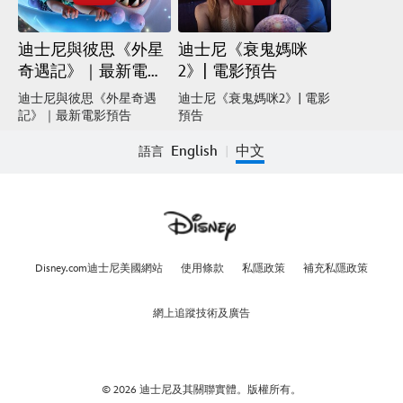
迪士尼與彼思《外星
迪士尼《衰鬼媽咪
奇遇記》｜最新電影
2》| 電影預告
預告
迪士尼與彼思《外星奇遇
迪士尼《衰鬼媽咪2》| 電影
記》｜最新電影預告
預告
English
中文
語言
|
Disney.com迪士尼美國網站
使用條款
私隱政策
補充私隱政策
網上追蹤技術及廣告
© 2026 迪士尼及其關聯實體。版權所有。