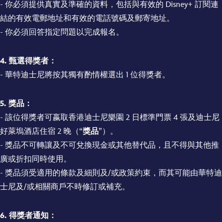
- 你必須提供真實及準確的資料，包括與有效的 Disney+ 訂閱連
結的有效電郵地址和有效的電話號碼及郵寄地址。
- 你必須回答指定問題以完成報名。
4. 甄選得獎者：
- 華特迪士尼將按其獨有酌情權選出 1 位得獎者。
5.
獎品：
- 該位得獎者可嬴取香港迪士尼樂園
2
日標準門票
4
張及
迪士尼
好萊塢酒店住宿 2 晚
（
“
獎品
”）
。
- 獎品不可轉讓及不可兌換現金或其他替代品，且不得與其他推
廣或折扣同時使用。
- 獎品須受適用的條款及細則及/或政策約束，而其可能由華特迪
士尼及/或相關商戶不時修訂或補充。
6. 得獎者通知：